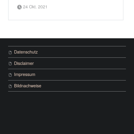
Posted on:
Written by:
admiral
24 Okt. 2021
Datenschutz
Disclaimer
Impressum
Bildnachweise