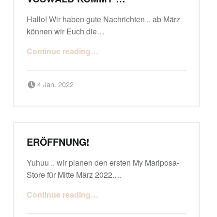
Hallo! Wir haben gute Nachrichten .. ab März
können wir Euch die…
Continue reading
…
Posted on:
Written by:
admiral
4 Jan. 2022
ERÖFFNUNG!
Yuhuu .. wir planen den ersten My Mariposa-
Store für Mitte März 2022.…
Continue reading
…