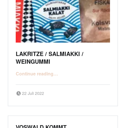
LAKRITZE / SALMIAKKI /
WEINGUMMI
Continue reading
…
Posted on:
Written by:
admiral
22 Juli 2022
VOSWALD KOMMT …